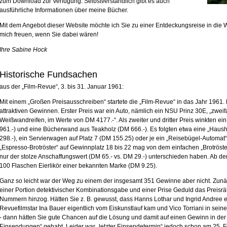
zum Download zur Verfügung. Selbstverständlich gibt es auch
ausführliche Informationen über meine Bücher.
Mit dem Angebot dieser Website möchte ich Sie zu einer Entdeckungsreise in die W
mich freuen, wenn Sie dabei wären!
Ihre Sabine Hock
Historische Fundsachen
aus der „Film-Revue“, 3. bis 31. Januar 1961:
Mit einem „Großen Preisausschreiben“ startete die „Film-Revue“ in das Jahr 1961. Die
attraktiven Gewinnen. Erster Preis war ein Auto, nämlich ein NSU Prinz 30E, „zwei
Weißwandreifen, im Werte von DM 4177.-“. Als zweiter und dritter Preis winkten 
961.-) und eine Bücherwand aus Teakholz (DM 666.-). Es folgten etwa eine „Haus
298.-), ein Servierwagen auf Platz 7 (DM 155.25) oder je ein „Reisebügel-Automat“
„Espresso-Brotröster“ auf Gewinnplatz 18 bis 22 mag von dem einfachen „Brotröster“
nur der stolze Anschaffungswert (DM 65.- vs. DM 29.-) unterschieden haben. Ab de
100 Flaschen Eierlikör einer bekannten Marke (DM 9.25).
Ganz so leicht war der Weg zu einem der insgesamt 351 Gewinne aber nicht. Zunä
einer Portion detektivischer Kombinationsgabe und einer Prise Geduld das Preisrät
Nummern hinzog. Hätten Sie z. B. gewusst, dass Hanns Lothar und Ingrid Andree 
Revuefilmstar Ina Bauer eigentlich vom Eiskunstlauf kam und Vico Torriani in sei
- dann hätten Sie gute Chancen auf die Lösung und damit auf einen Gewinn in der 
Einsendungen“ gehabt. Leider war „letzter Einsendetermin“ jedoch schon am 25. 