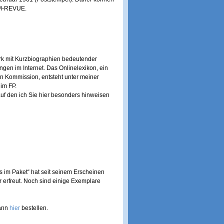
LM-REVUE.
erk mit Kurzbiographien bedeutender
ngen im Internet. Das Onlinelexikon, ein
hen Kommission, entsteht unter meiner
 im FP.
auf den ich Sie hier besonders hinweisen
 im Paket“ hat seit seinem Erscheinen
 erfreut. Noch sind einige Exemplare
kann
hier
bestellen.