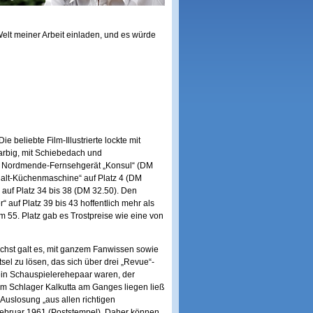
elt meiner Arbeit einladen, und es würde
 beliebte Film-Illustrierte lockte mit
farbig, mit Schiebedach und
ein Nordmende-Fernsehgerät „Konsul“ (DM
halt-Küchenmaschine“ auf Platz 4 (DM
 auf Platz 34 bis 38 (DM 32.50). Den
 auf Platz 39 bis 43 hoffentlich mehr als
m 55. Platz gab es Trostpreise wie eine von
chst galt es, mit ganzem Fanwissen sowie
sel zu lösen, das sich über drei „Revue“-
ein Schauspielerehepaar waren, der
nem Schlager Kalkutta am Ganges liegen ließ
Auslosung „aus allen richtigen
Februar 1961 (Poststempel). Daher können