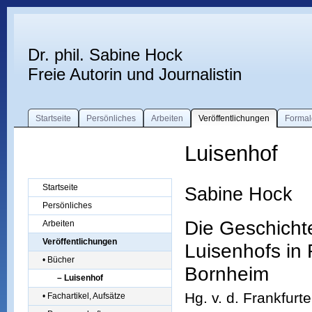
Dr. phil. Sabine Hock
Freie Autorin und Journalistin
Startseite
Persönliches
Arbeiten
Veröffentlichungen
Formal
Luisenhof
Startseite
Sabine Hock
Persönliches
Die Geschicht
Arbeiten
Veröffentlichungen
Luisenhofs in 
• Bücher
Bornheim
– Luisenhof
Hg. v. d. Frankfurt
• Fachartikel, Aufsätze