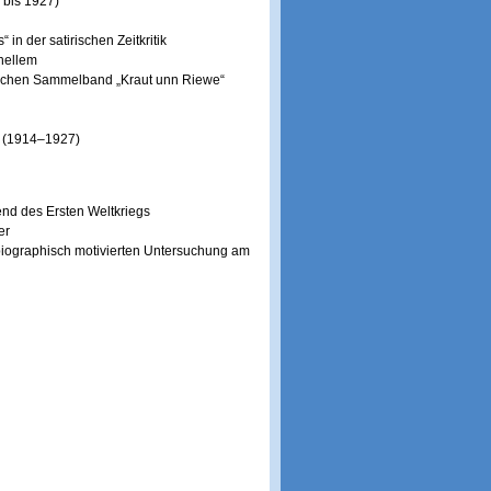
 bis 1927)
 in der satirischen Zeitkritik
nellem
terischen Sammelband „Kraut unn Riewe“
“ (1914–1927)
bend des Ersten Weltkriegs
er
 biographisch motivierten Untersuchung am