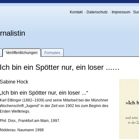
Kontakt
·
Datenschutz
·
Impressum
Su
nalistin
Veröffentlichungen
Formales
Ich bin ein Spötter nur, ein loser ...…
Sabine Hock
„Ich bin ein Spötter nur, ein loser ...“
Karl Ettlinger (1882–1939) und seine Mitarbeit bei der Münchner
Wochenschrift „Jugend“ in der Zeit von 1902 bis zum Beginn des
Ersten Weltkriegs.
Phil. Diss., Frankfurt am Main, 1997.
Nidderau: Naumann 1998