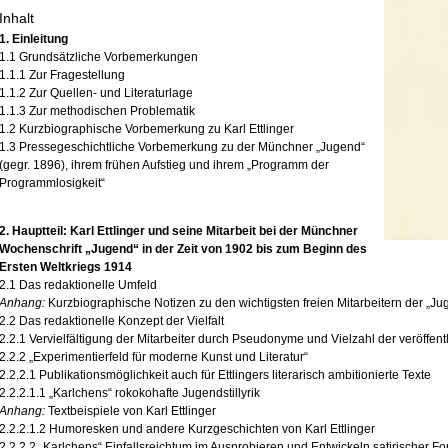
Inhalt
1. Einleitung
1.1 Grundsätzliche Vorbemerkungen
1.1.1 Zur Fragestellung
1.1.2 Zur Quellen- und Literaturlage
1.1.3 Zur methodischen Problematik
1.2 Kurzbiographische Vorbemerkung zu Karl Ettlinger
1.3 Pressegeschichtliche Vorbemerkung zu der Münchner „Jugend“
(gegr. 1896), ihrem frühen Aufstieg und ihrem „Programm der
Programmlosigkeit“
2. Hauptteil: Karl Ettlinger und seine Mitarbeit bei der Münchner
Wochenschrift „Jugend“ in der Zeit von 1902 bis zum Beginn des
Ersten Weltkriegs 1914
2.1 Das redaktionelle Umfeld
Anhang:
Kurzbiographische Notizen zu den wichtigsten freien Mitarbeitern der „Ju
2.2 Das redaktionelle Konzept der Vielfalt
2.2.1 Vervielfältigung der Mitarbeiter durch Pseudonyme und Vielzahl der veröffent
2.2.2 „Experimentierfeld für moderne Kunst und Literatur“
2.2.2.1 Publikationsmöglichkeit auch für Ettlingers literarisch ambitionierte Texte
2.2.2.1.1 „Karlchens“ rokokohafte Jugendstillyrik
Anhang:
Textbeispiele von Karl Ettlinger
2.2.2.1.2 Humoresken und andere Kurzgeschichten von Karl Ettlinger
2.2.2.2 „Karlchens“ Einfallsreichtum im Ausprobieren und Entwickeln satirischer F