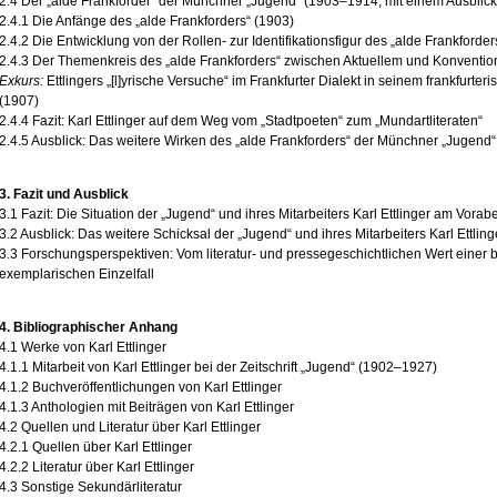
2.4 Der „alde Frankforder“ der Münchner „Jugend“ (1903–1914; mit einem Ausblick
2.4.1 Die Anfänge des „alde Frankforders“ (1903)
2.4.2 Die Entwicklung von der Rollen- zur Identifikationsfigur des „alde Frankforders“
2.4.3 Der Themenkreis des „alde Frankforders“ zwischen Aktuellem und Konventio
Exkurs:
Ettlingers „[l]yrische Versuche“ im Frankfurter Dialekt in seinem frankfur
(1907)
2.4.4 Fazit: Karl Ettlinger auf dem Weg vom „Stadtpoeten“ zum „Mundartliteraten“
2.4.5 Ausblick: Das weitere Wirken des „alde Frankforders“ der Münchner „Jugend
3. Fazit und Ausblick
3.1 Fazit: Die Situation der „Jugend“ und ihres Mitarbeiters Karl Ettlinger am Vora
3.2 Ausblick: Das weitere Schicksal der „Jugend“ und ihres Mitarbeiters Karl Ettling
3.3 Forschungsperspektiven: Vom literatur- und pressegeschichtlichen Wert einer
exemplarischen Einzelfall
4. Bibliographischer Anhang
4.1 Werke von Karl Ettlinger
4.1.1 Mitarbeit von Karl Ettlinger bei der Zeitschrift „Jugend“ (1902–1927)
4.1.2 Buchveröffentlichungen von Karl Ettlinger
4.1.3 Anthologien mit Beiträgen von Karl Ettlinger
4.2 Quellen und Literatur über Karl Ettlinger
4.2.1 Quellen über Karl Ettlinger
4.2.2 Literatur über Karl Ettlinger
4.3 Sonstige Sekundärliteratur