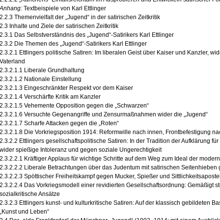
Anhang:
Textbeispiele von Karl Ettlinger
2.2.3 Themenvielfalt der „Jugend“ in der satirischen Zeitkritik
2.3 Inhalte und Ziele der satirischen Zeitkritik
2.3.1 Das Selbstverständnis des „Jugend“-Satirikers Karl Ettlinger
2.3.2 Die Themen des „Jugend“-Satirikers Karl Ettlinger
2.3.2.1 Ettlingers politische Satiren: Im liberalen Geist über Kaiser und Kanzler, wi
Vaterland
2.3.2.1.1 Liberale Grundhaltung
2.3.2.1.2 Nationale Einstellung
2.3.2.1.3 Eingeschränkter Respekt vor dem Kaiser
2.3.2.1.4 Verschärfte Kritik am Kanzler
2.3.2.1.5 Vehemente Opposition gegen die „Schwarzen“
2.3.2.1.6 Versuchte Gegenangriffe und Zensurmaßnahmen wider die „Jugend“
2.3.2.1.7 Scharfe Attacken gegen die „Roten“
2.3.2.1.8 Die Vorkriegsposition 1914: Reformwille nach innen, Frontbefestigung n
2.3.2.2 Ettlingers gesellschaftspolitische Satiren: In der Tradition der Aufklärung f
wider spießige Intoleranz und gegen soziale Ungerechtigkeit
2.3.2.2.1 Kräftiger Applaus für wichtige Schritte auf dem Weg zum Ideal der moder
2.3.2.2.2 Liberale Betrachtungen über das Judentum mit satirischen Seitenhieben
2.3.2.2.3 Spöttischer Freiheitskampf gegen Mucker, Spießer und Sittlichkeitsaposte
2.3.2.2.4 Das Vorkriegsmodell einer revidierten Gesellschaftsordnung: Gemäßigt st
sozialkritische Ansätze
2.3.2.3 Ettlingers kunst- und kulturkritische Satiren: Auf der klassisch gebildeten
„Kunst und Leben“