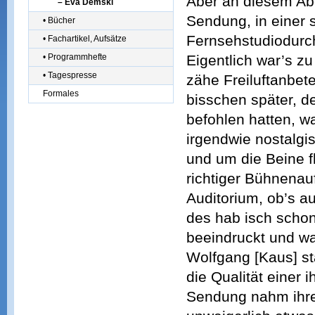
Aber an diesem Abe
– Eva Demski
Sendung, in einer 
• Bücher
Fernsehstudiodurch
• Fachartikel, Aufsätze
• Programmhefte
Eigentlich war’s z
• Tagespresse
zähe Freiluftanbete
Formales
bisschen später, d
befohlen hatten, wa
irgendwie nostalg
und um die Beine f
richtiger Bühnenauf
Auditorium, ob’s au
des hab isch schon
beeindruckt und wa
Wolfgang [Kaus] st
die Qualität einer 
Sendung nahm ihren