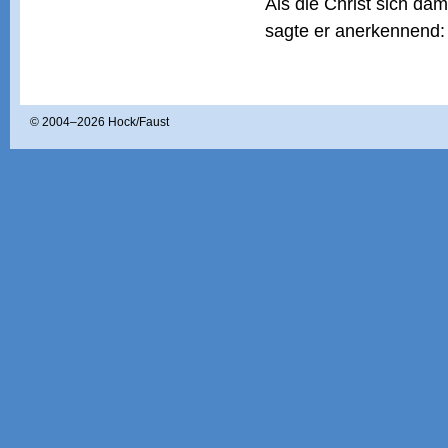
Als die Christ sich dam
sagte er anerkennend: 
© 2004–
2026 Hock/Faust