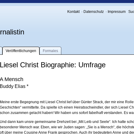
Kontakt
·
Datenschutz
·
Impressum
Su
nalistin
Veröffentlichungen
Formales
Liesel Christ Biographie: Umfrage
A Mensch
Buddy Elias *
Meine erste Begegnung mit Liesel Christ lief über Günter Strack, der mir eine Roll
Geschichten“ vermittelte. Da spielte ich einen Heiratsschwindler, der sich Liesel C
schon zusammen gelacht haben! Wir haben uns sofort fabelhaft verstanden. Es war 
Und dann kam unsre gemeinsame Drehzeit bei „Mit Leib und Seele“. Ich hatte scho
besonderer Mensch war. Eben, wie wir Juden sagen: „Sie is a Mensch“, die höchst
oft über meine Cousine Anne Frank gesprochen. Auch ihr bedeuteten Anne und der