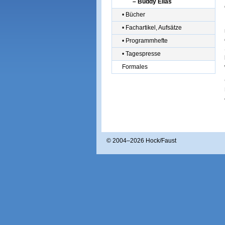
– Buddy Elias
• Bücher
• Fachartikel, Aufsätze
• Programmhefte
• Tagespresse
Formales
© 2004–
2026 Hock/Faust