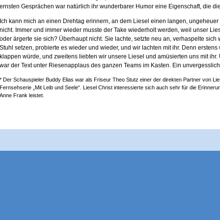
ernsten Gesprächen war natürlich ihr wunderbarer Humor eine Eigenschaft, die die
Ich kann mich an einen Drehtag erinnern, an dem Liesel einen langen, ungeheuer 
nicht. Immer und immer wieder musste der Take wiederholt werden, weil unser Lie
oder ärgerte sie sich? Überhaupt nicht. Sie lachte, setzte neu an, verhaspelte sich
Stuhl setzen, probierte es wieder und wieder, und wir lachten mit ihr. Denn ersten
klappen würde, und zweitens liebten wir unsere Liesel und amüsierten uns mit ihr.
war der Text unter Riesenapplaus des ganzen Teams im Kasten. Ein unvergessliche
* Der Schauspieler Buddy Elias war als Friseur Theo Stutz einer der direkten Partner von Lie
Fernsehserie „Mit Leib und Seele“. Liesel Christ interessierte sich auch sehr für die Erinne
Anne Frank leistet.