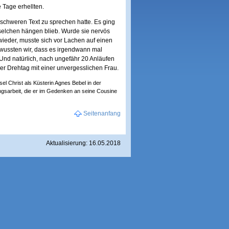
 Tage erhellten.
schweren Text zu sprechen hatte. Es ging
selchen hängen blieb. Wurde sie nervös
 wieder, musste sich vor Lachen auf einen
s wussten wir, dass es irgendwann mal
 Und natürlich, nach ungefähr 20 Anläufen
r Drehtag mit einer unvergesslichen Frau.
sel Christ als Küsterin Agnes Bebel in der
rungsarbeit, die er im Gedenken an seine Cousine
Seitenanfang
Aktualisierung: 16.05.2018